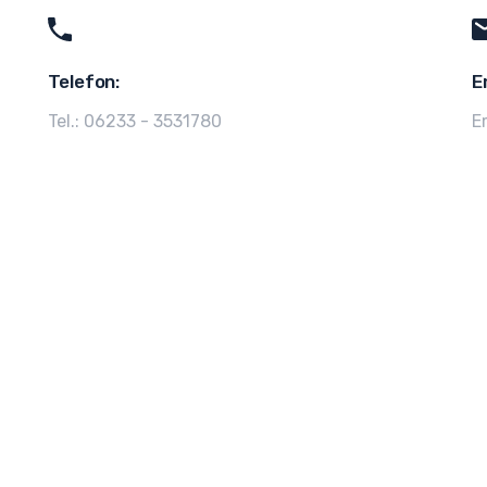
Telefon:
E
Tel.: 06233 - 3531780
E